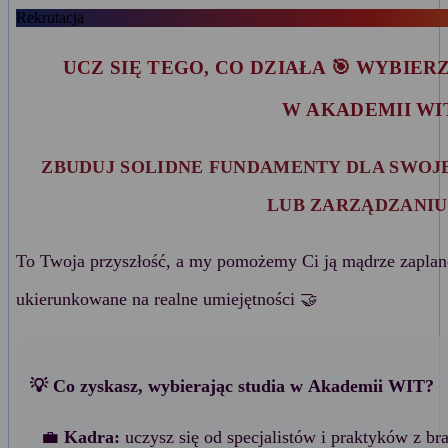
Rekrutacja
UCZ SIĘ TEGO, CO DZIAŁA 🎯 WYBIE
W AKADEMII WI
ZBUDUJ SOLIDNE FUNDAMENTY DLA SWOJE
LUB ZARZĄDZANIU
To Twoja przyszłość, a my pomożemy Ci ją mądrze zaplano
ukierunkowane na realne umiejętności 🤝
💡 Co zyskasz, wybierając studia w Akademii WIT?
💼
Kadra:
uczysz się od specjalistów i praktyków z br