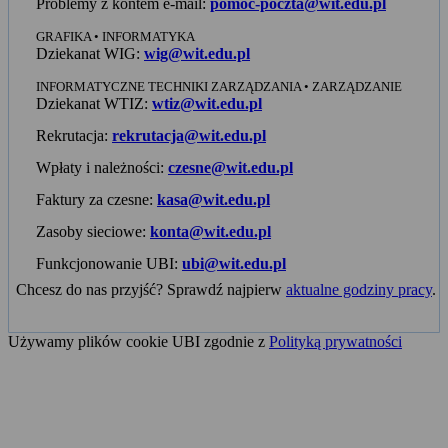
Problemy z kontem e-mail:
pomoc-poczta@wit.edu.pl
GRAFIKA • INFORMATYKA
Dziekanat WIG:
wig@wit.edu.pl
INFORMATYCZNE TECHNIKI ZARZĄDZANIA • ZARZĄDZANIE
Dziekanat WTIZ:
wtiz@wit.edu.pl
Rekrutacja:
rekrutacja@wit.edu.pl
Wpłaty i należności:
czesne@wit.edu.pl
Faktury za czesne:
kasa@wit.edu.pl
Zasoby sieciowe:
konta@wit.edu.pl
Funkcjonowanie UBI:
ubi@wit.edu.pl
Chcesz do nas przyjść? Sprawdź najpierw
aktualne godziny pracy
.
Używamy plików cookie UBI zgodnie z
Polityką prywatności