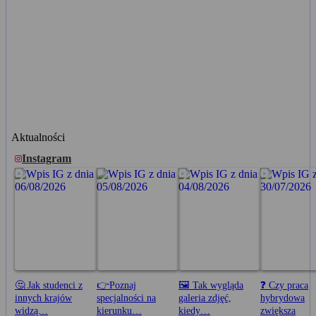
Aktualności
Instagram
🤔 Jak studenci z
👉Poznaj
🖼️ Tak wygląda
❓ Czy praca
innych krajów
specjalności na
galeria zdjęć,
hybrydowa
widzą…
kierunku…
kiedy…
zwiększa