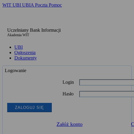
WIT
UBI
UBIA
Poczta
Pomoc
U
czelniany
B
ank
I
nformacji
Akademia WIT
UBI
Ogłoszenia
Dokumenty
Logowanie
Login
Hasło
ZALOGUJ SIĘ
Załóż konto
O