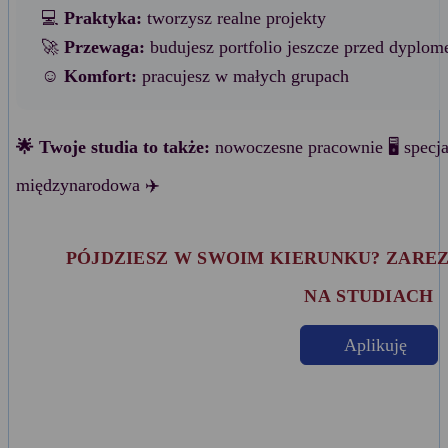
💻
Praktyka:
tworzysz realne projekty
🚀
Przewaga:
budujesz portfolio jeszcze przed dyplo
☺️
Komfort:
pracujesz w małych grupach
🌟 Twoje studia to także:
nowoczesne pracownie 🖥️ specj
międzynarodowa ✈️
PÓJDZIESZ W SWOIM KIERUNKU? ZARE
NA STUDIACH
Aplikuję